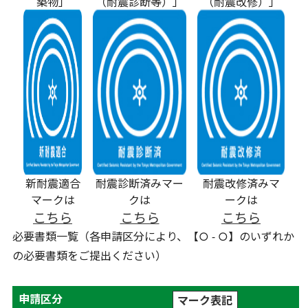
築物」
（耐震診断等）」
（耐震改修）」
新耐震適合
耐震診断済みマー
耐震改修済みマ
マークは
クは
ークは
こちら
こちら
こちら
必要書類一覧（各申請区分により、【○ - ○】の
いずれか
の必要書類をご提出ください）
申請区分
マーク表記