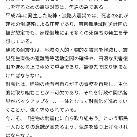
しを守るための震災対策は、焦眉の急である。
平成7年に発生した阪神・淡路大震災では、死者の8割が
建物の倒壊等による圧死であり、東京都地域防災計画の
被害想定でも、家屋倒壊による多くの死傷者の発生を予
想している。
建物の耐震化は、地域の人的・物的な被害を軽減し、震
災発生直後の避難路等活動空間の確保や、円滑な災害復
旧を進める上で極めて重要であり、最優先で取り組まな
ければならない。
耐震化は、建物の所有者自らがその責務を自覚し、主体
的に取り組むことが不可欠であり、それを行政や関係各
界がバックアップをし、一体となって耐震化を進めてい
くことが、強く求められている。
今こそ、「建物の耐震化に自ら取り組もう」という都民
一人ひとりの意識が高まるよう、気運を盛り上げなけれ
ばならない。