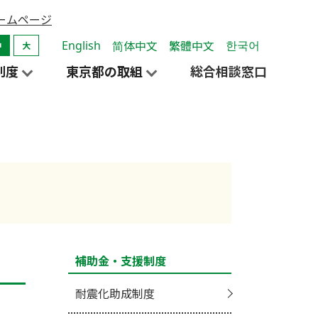
ームページ
한국어
English
简体中文
繁體中文
中
大
制度
東京都の取組
総合相談窓口
補助金・支援制度
耐震化助成制度