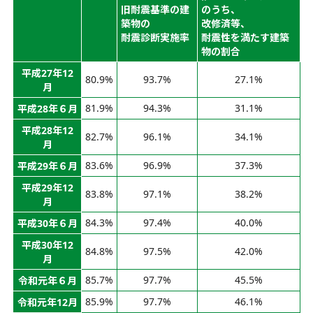
旧耐震基準の建
のうち、
築物の
改修済等、
耐震診断実施率
耐震性を満たす建築
物の割合
平成27年12
80.9%
93.7%
27.1%
月
81.9%
94.3%
31.1%
平成28年６月
平成28年12
82.7%
96.1%
34.1%
月
83.6%
96.9%
37.3%
平成29年６月
平成29年12
83.8%
97.1%
38.2%
月
84.3%
97.4%
40.0%
平成30年６月
平成30年12
84.8%
97.5%
42.0%
月
85.7%
97.7%
45.5%
令和元年６月
85.9%
97.7%
46.1%
令和元年12月